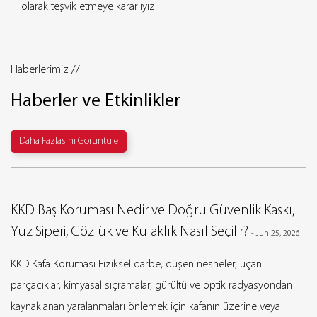
olarak teşvik etmeye kararlıyız.
Haberlerimiz //
Haberler ve Etkinlikler
Daha Fazlasını Görüntüle
KKD Baş Koruması Nedir ve Doğru Güvenlik Kaskı,
W
Yüz Siperi, Gözlük ve Kulaklık Nasıl Seçilir?
P
-
Jun 25, 2026
KKD Kafa Koruması Fiziksel darbe, düşen nesneler, uçan
DP
parçacıklar, kimyasal sıçramalar, gürültü ve optik radyasyondan
PP
kaynaklanan yaralanmaları önlemek için kafanın üzerine veya
an