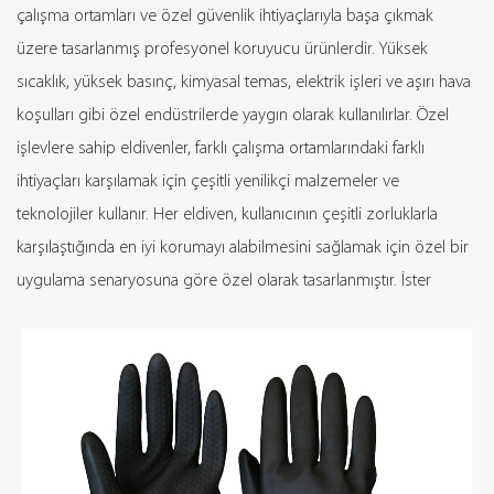
çalışma ortamları ve özel güvenlik ihtiyaçlarıyla başa çıkmak
üzere tasarlanmış profesyonel koruyucu ürünlerdir. Yüksek
sıcaklık, yüksek basınç, kimyasal temas, elektrik işleri ve aşırı hava
koşulları gibi özel endüstrilerde yaygın olarak kullanılırlar. Özel
işlevlere sahip eldivenler, farklı çalışma ortamlarındaki farklı
ihtiyaçları karşılamak için çeşitli yenilikçi malzemeler ve
teknolojiler kullanır. Her eldiven, kullanıcının çeşitli zorluklarla
karşılaştığında en iyi korumayı alabilmesini sağlamak için özel bir
uygulama senaryosuna göre özel olarak tasarlanmıştır. İster
yüksek sıcaklıkta çalışma, kimyasal koruma, anti-elektrik çalışma,
ister antifriz ve su geçirmezlik gibi özel ihtiyaçlar içeriyor olsun,
özel işlevlere sahip eldivenler hassas koruma sağlayabilir ve iş
güvenliğini sağlayabilir. Kullanım esnekliğini ve konforunu
artırmak amacıyla özel işlevlere sahip eldivenlerin tasarımında
detayların optimizasyonuna da dikkat edilir. Her bir eldiven, elin