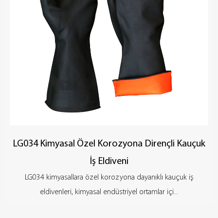
şekline uyum sağlayacak ve uzun süre giyildiğinde yorgunluğu
azaltacak şekilde ergonomik olarak tasarlanmıştır.
LG034 Kimyasal Özel Korozyona Dirençli Kauçuk
İş Eldiveni
LG034 kimyasallara özel korozyona dayanıklı kauçuk iş
eldivenleri, kimyasal endüstriyel ortamlar içi...