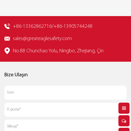
+86-13362862716/+86-13905744248
sales@greateaglesafety.com
No.88 Chunchao Yolu, Ningbo, Zhejiang, Çin
Bize Ulaşın