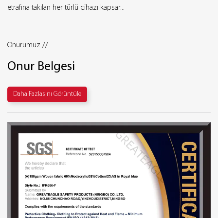
etrafına takılan her türlü cihazı kapsar...
re
Onurumuz //
Onur Belgesi
Daha Fazlasını Görüntüle