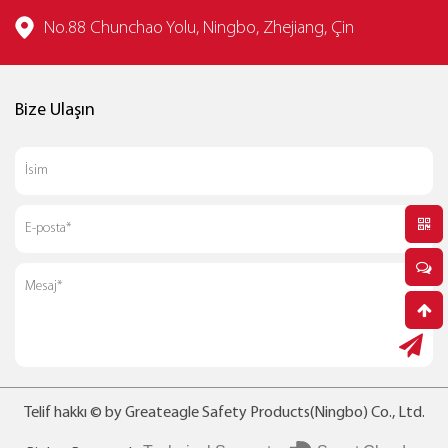
No.88 Chunchao Yolu, Ningbo, Zhejiang, Çin
Bize Ulaşın
Telif hakkı © by Greateagle Safety Products(Ningbo) Co., Ltd.