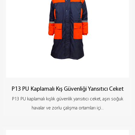
su geçirmez işlevlere sahiptir. Yüksek yoğunluklu su geçirmez
ve nefes alabilen malzemeler kullanan iş kıyafeti, dışarıdan soğuk
havanın girişini etkili bir şekilde engelleyebilir, aynı zamanda
kıyafetlerin nefes alabilirliğini koruyabilir, ter birikimini önleyebilir
ve kullanıcıyı kuru ve rahat tutabilir. Yağmurda, karda, soğuk
rüzgarda veya kaygan ortamlarda, karmaşık iklimlerde
çalışanların verimliliğini ve güvenliğini sağlayabilir.
P13 PU Kaplamalı Kış Güvenliği Yansıtıcı Ceket
P13 PU kaplamalı kışlık güvenlik yansıtıcı ceket, aşırı soğuk
havalar ve zorlu çalışma ortamları içi...