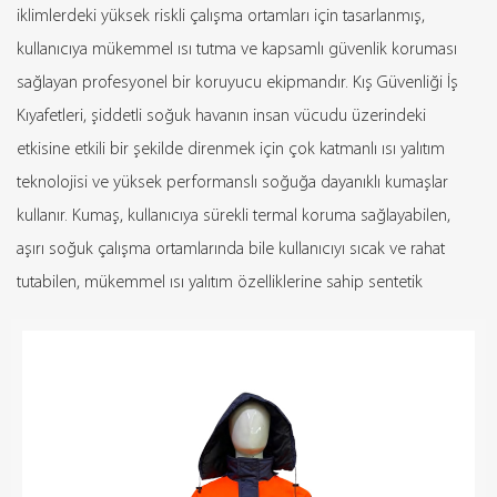
iklimlerdeki yüksek riskli çalışma ortamları için tasarlanmış,
kullanıcıya mükemmel ısı tutma ve kapsamlı güvenlik koruması
sağlayan profesyonel bir koruyucu ekipmandır. Kış Güvenliği İş
Kıyafetleri, şiddetli soğuk havanın insan vücudu üzerindeki
etkisine etkili bir şekilde direnmek için çok katmanlı ısı yalıtım
teknolojisi ve yüksek performanslı soğuğa dayanıklı kumaşlar
kullanır. Kumaş, kullanıcıya sürekli termal koruma sağlayabilen,
aşırı soğuk çalışma ortamlarında bile kullanıcıyı sıcak ve rahat
tutabilen, mükemmel ısı yalıtım özelliklerine sahip sentetik
elyaflardan ve pamuklu kadife malzemelerden yapılmıştır. İş
kıyafeti, yalnızca sıcaklık tutma etkisini arttırmakla kalmayıp aynı
zamanda hafiflik sağlayarak işçiler için geleneksel ağır kışlık
kıyafetlerin yarattığı rahatsızlığı ortadan kaldıran verimli ısı yalıtım
malzemeleriyle doludur.
Kış Güvenliği İş Kıyafetleri ayrıca mükemmel rüzgar geçirmez ve