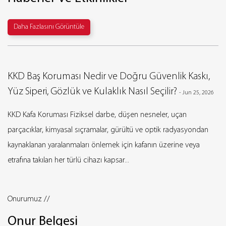
Daha Fazlasını Görüntüle
 ve Doğru Güvenlik Kaskı,
What Are the Types and 
laklık Nasıl Seçilir?
Protection Gloves in Wor
-
Jun 25, 2026
arbe, düşen nesneler, uçan
DPPE Hand Protection Prioritie
lar, gürültü ve optik radyasyondan
PPE Hand Protection is consiste
emek için kafanın üzerine veya
and occupational health resear
 kapsar...
required and most frequently mi
Onurumuz //
Onur Belgesi