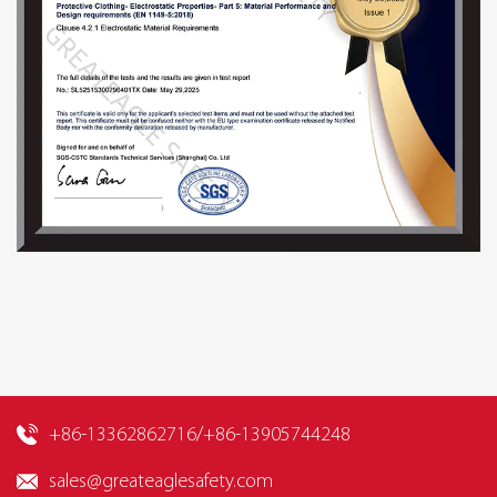
+86-13362862716/+86-13905744248
sales@greateaglesafety.com